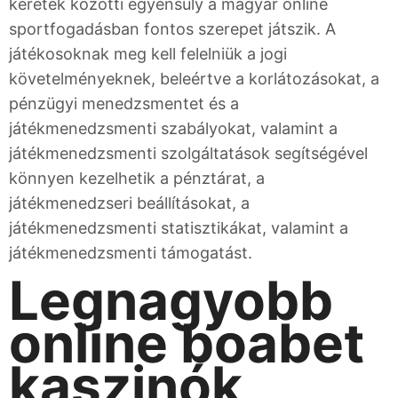
keretek közötti egyensúly a magyar online
sportfogadásban fontos szerepet játszik. A
játékosoknak meg kell felelniük a jogi
követelményeknek, beleértve a korlátozásokat, a
pénzügyi menedzsmentet és a
játékmenedzsmenti szabályokat, valamint a
játékmenedzsmenti szolgáltatások segítségével
könnyen kezelhetik a pénztárat, a
játékmenedzseri beállításokat, a
játékmenedzsmenti statisztikákat, valamint a
játékmenedzsmenti támogatást.
Legnagyobb
online boabet
kaszinók