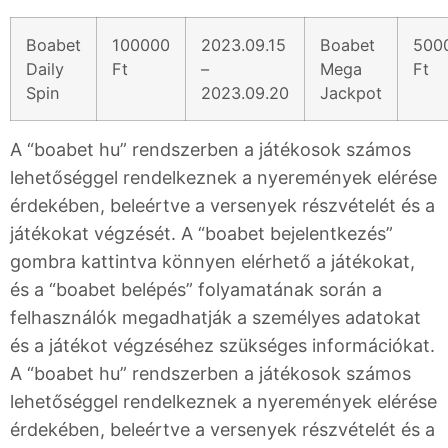
Boabet
100000
2023.09.15
Boabet
500
Daily
Ft
–
Mega
Ft
Spin
2023.09.20
Jackpot
A “boabet hu” rendszerben a játékosok számos
lehetőséggel rendelkeznek a nyeremények elérése
érdekében, beleértve a versenyek részvételét és a
játékokat végzését. A “boabet bejelentkezés”
gombra kattintva könnyen elérhető a játékokat,
és a “boabet belépés” folyamatának során a
felhasználók megadhatják a személyes adatokat
és a játékot végzéséhez szükséges információkat.
A “boabet hu” rendszerben a játékosok számos
lehetőséggel rendelkeznek a nyeremények elérése
érdekében, beleértve a versenyek részvételét és a