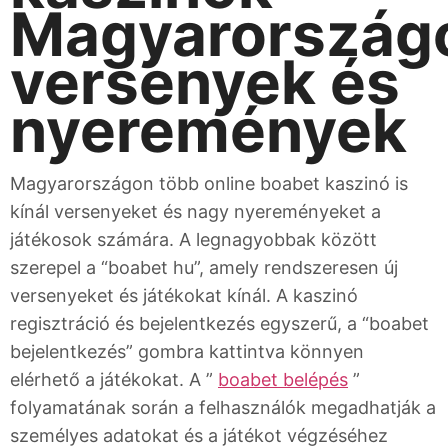
Magyarország
versenyek és
nyeremények
Magyarországon több online boabet kaszinó is
kínál versenyeket és nagy nyereményeket a
játékosok számára. A legnagyobbak között
szerepel a “boabet hu”, amely rendszeresen új
versenyeket és játékokat kínál. A kaszinó
regisztráció és bejelentkezés egyszerű, a “boabet
bejelentkezés” gombra kattintva könnyen
elérhető a játékokat. A ”
boabet belépés
”
folyamatának során a felhasználók megadhatják a
személyes adatokat és a játékot végzéséhez