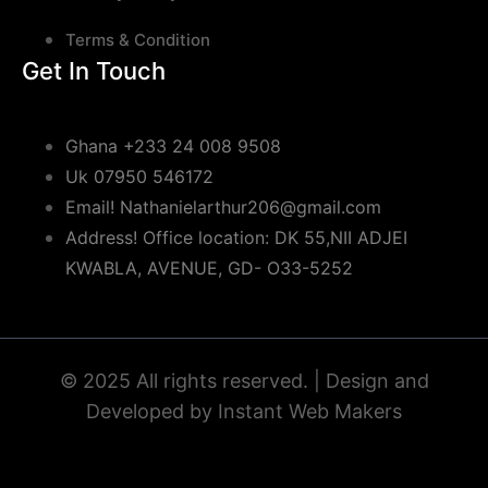
Terms & Condition
Get In Touch
Ghana +233 24 008 9508
Uk 07950 546172
Email! Nathanielarthur206@gmail.com
Address! Office location: DK 55,NII ADJEI
KWABLA, AVENUE, GD- O33-5252
© 2025 All rights reserved. | Design and
Developed by Instant Web Makers