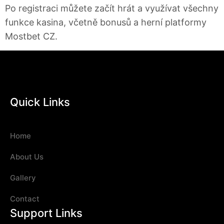
Po registraci můžete začít hrát a využívat všechny
funkce kasina, včetně bonusů a herní platformy
Mostbet CZ.
Quick Links
Home
About Us
Gallery
Contact
Support Links