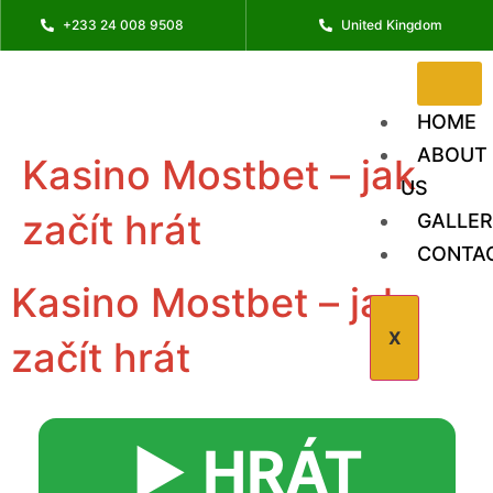
+233 24 008 9508
United Kingdom
HOME
ABOUT
Kasino Mostbet – jak
US
začít hrát
GALLE
CONTA
Kasino Mostbet – jak
X
začít hrát
▶️ HRÁT