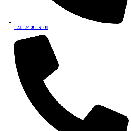
+233 24 008 9508