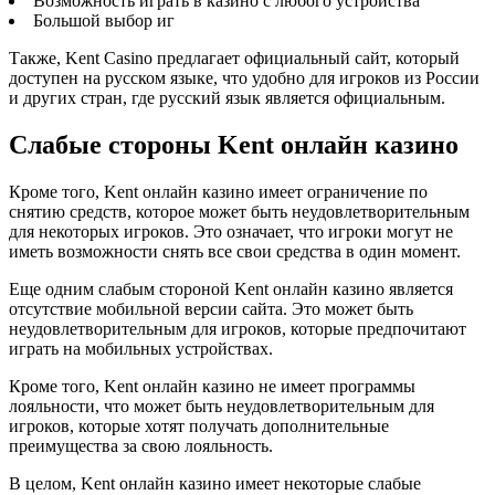
Возможность играть в казино с любого устройства
Большой выбор иг
Также, Kent Casino предлагает официальный сайт, который
доступен на русском языке, что удобно для игроков из России
и других стран, где русский язык является официальным.
Слабые стороны Kent онлайн казино
Кроме того, Kent онлайн казино имеет ограничение по
снятию средств, которое может быть неудовлетворительным
для некоторых игроков. Это означает, что игроки могут не
иметь возможности снять все свои средства в один момент.
Еще одним слабым стороной Kent онлайн казино является
отсутствие мобильной версии сайта. Это может быть
неудовлетворительным для игроков, которые предпочитают
играть на мобильных устройствах.
Кроме того, Kent онлайн казино не имеет программы
лояльности, что может быть неудовлетворительным для
игроков, которые хотят получать дополнительные
преимущества за свою лояльность.
В целом, Kent онлайн казино имеет некоторые слабые