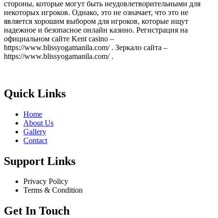
стороны, которые могут быть неудовлетворительными для
некоторых игроков. Однако, это не означает, что это не
является хорошим выбором для игроков, которые ищут
надежное и безопасное онлайн казино. Регистрация на
официальном сайте Kent casino –
https://www.blissyogamanila.com/ . Зеркало сайта –
https://www.blissyogamanila.com/ .
Quick Links
Home
About Us
Gallery
Contact
Support Links
Privacy Policy
Terms & Condition
Get In Touch