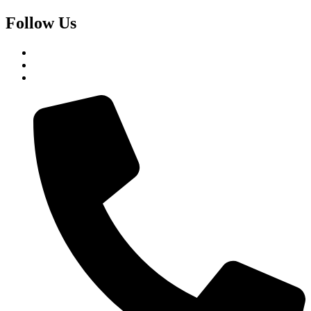
Skip
Follow Us
to
content