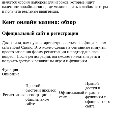
является хороим выбором для игроков, которые ищут
надежное онлайн-казино, где можно играть в любимые игры
и получать реальные выигрыши.
Кент онлайн казино: обзор
Официальный сайт и регистрация
Для начала, вам нужно зарегистрироваться на официальном
сайте Kent Casino. Это можно сделать в считанные минуты,
просто заполнив форму регистрации и подтвердив свой
возраст. После регистрации, вы сможете начать играть и
получать доступ к различным играм и функциям.
Функция
Описание
Прямой
Простой и
доступ к
быстрый процесс
Официальный
играм и
Регистрация
регистрации на
сайт
функциям с
официальном
официального
сайте
сайта