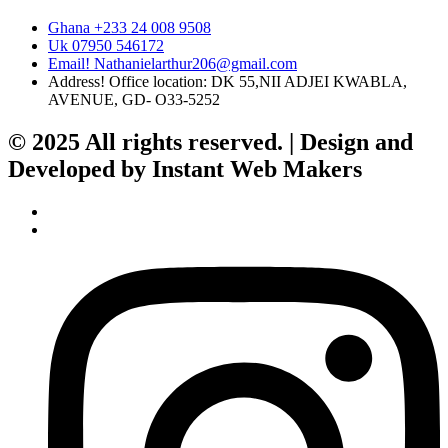
Ghana +233 24 008 9508
Uk 07950 546172
Email! Nathanielarthur206@gmail.com
Address! Office location: DK 55,NII ADJEI KWABLA,
AVENUE, GD- O33-5252
© 2025 All rights reserved. | Design and
Developed by Instant Web Makers