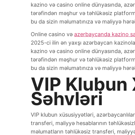
kazino və casino online dünyasında, azərb
tərəfindən məşhur və təhlükəsiz platformal
bu da sizin məlumatınıza və maliyyə hərək
Online casino və
azerbaycanda kazino sa
2025-ci ilin ən yaxşı azərbaycan kazinola
kazino və casino online dünyasında, azərb
tərəfindən məşhur və təhlükəsiz platformal
bu da sizin məlumatınıza və maliyyə hərək
VIP Klubun 
Səhvləri
VIP klubun xüsusiyyətləri, azərbaycanlılar
transferi, maliyyə hesablarının təhlükəsizl
məlumatların təhlükəsiz transferi, maliyyə