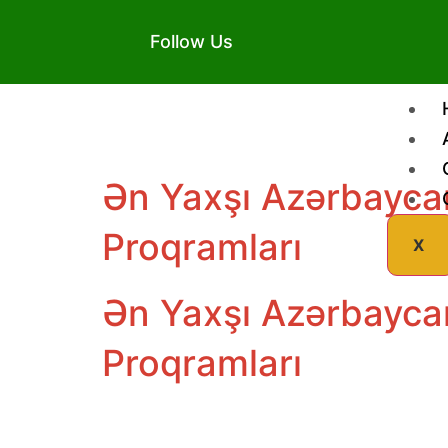
Follow Us
Ən Yaxşı Azərbaycan
Proqramları
X
Ən Yaxşı Azərbaycan
Proqramları