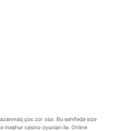
azanmaq çox zor olur. Bu səhifədə sizə
ə məşhur casino oyunları ilə. Online