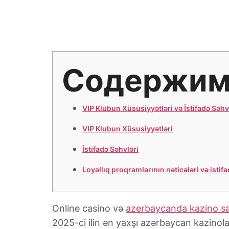
Содержим
VIP Klubun Xüsusiyyətləri və İstifadə Səhv
VIP Klubun Xüsusiyyətləri
İstifadə Səhvləri
Loyallıq proqramlarının nəticələri və istifad
Online casino və
azerbaycanda kazino sa
2025-ci ilin ən yaxşı azərbaycan kazinola