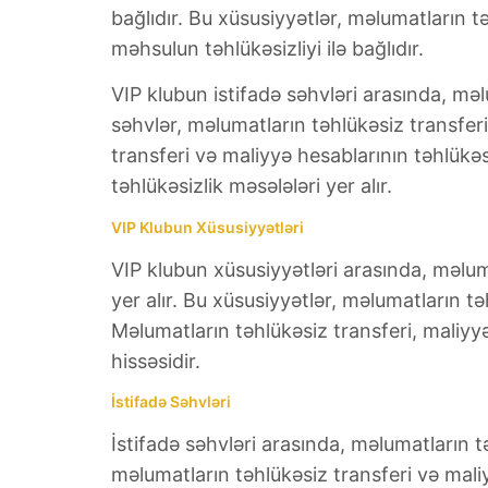
bağlıdır. Bu xüsusiyyətlər, məlumatların tə
məhsulun təhlükəsizliyi ilə bağlıdır.
VIP klubun istifadə səhvləri arasında, məl
səhvlər, məlumatların təhlükəsiz transferi
transferi və maliyyə hesablarının təhlükəs
təhlükəsizlik məsələləri yer alır.
VIP Klubun Xüsusiyyətləri
VIP klubun xüsusiyyətləri arasında, məluma
yer alır. Bu xüsusiyyətlər, məlumatların tə
Məlumatların təhlükəsiz transferi, maliyyə
hissəsidir.
İstifadə Səhvləri
İstifadə səhvləri arasında, məlumatların tə
məlumatların təhlükəsiz transferi və maliy