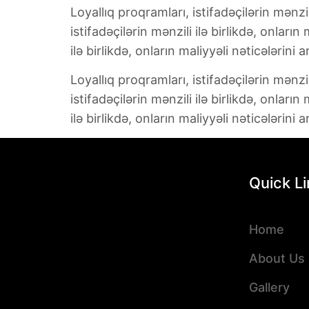
Loyallıq proqramları, istifadəçilərin mənzil
istifadəçilərin mənzili ilə birlikdə, onları
ilə birlikdə, onların maliyyəli nəticələrini
Loyallıq proqramları, istifadəçilərin mənzil
istifadəçilərin mənzili ilə birlikdə, onları
ilə birlikdə, onların maliyyəli nəticələrini
Quick L
Home
About Us
Gallery