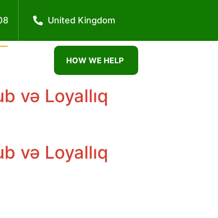
08
United Kingdom
HOW WE HELP
b və Loyallıq
b və Loyallıq