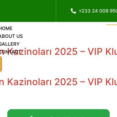
+233 24 008 95
HOME
ABOUT US
GALLERY
 Kazinoları 2025 – VIP Klu
CONTACT
 Kazinoları 2025 – VIP Klu