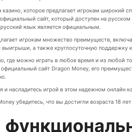
н казино, которое предлагает игрокам широкий сп
 официальный сайт, который доступен на русском 
е русский язык является официальным.
лагает игрокам множество преимуществ, включая
и выигрыши, а также круглосуточную поддержку к
о, где можно играть в любое время и из любой то
официальный сайт Dragon Money, его преимущест
но.
я и насладитесь игрой в этом надежном онлайн к
oney убедитесь, что вы достигли возраста 18 лет 
и функциональ