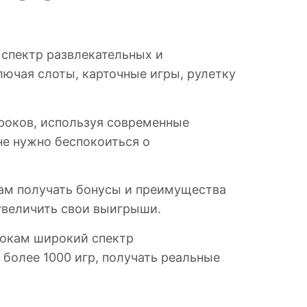
спектр развлекательных и
лючая слоты, карточные игры, рулетку
роков, используя современные
не нужно беспокоиться о
кам получать бонусы и преимущества
 увеличить свои выигрыши.
рокам широкий спектр
более 1000 игр, получать реальные