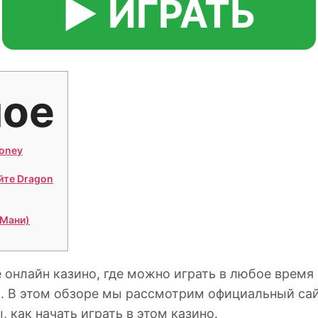
▶️ ИГРАТЬ
ое
Money
йте Dragon
 Мани)
 онлайн казино, где можно играть в любое время 
р. В этом обзоре мы рассмотрим официальный сай
 как начать играть в этом казино.