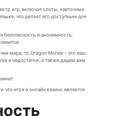
ектр игр, включая слоты, карточные
языке, что делает его доступным для
 безопасность и анонимность,
лиентов.
чки мира, то Dragon Money – это ваш
ва и недостатки, а также дадим вам
азино!
и что игра в онлайн казино является
ность