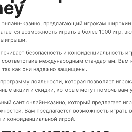
ney
т онлайн-казино, предлагающий игрокам широкий 
гается возможность играть в более 1000 игр, вк
 выигрыши.
печивает безопасность и конфиденциальность иг
а соответствие международным стандартам. Вам 
, так как они надежно защищены.
 программу лояльности, которая позволяет игро
ичные акции и скидки, которые могут помочь вам
ьный сайт онлайн-казино, который предлагает иг
ностей. Вам предлагается возможность играть в 
 и конфиденциальной игрой.