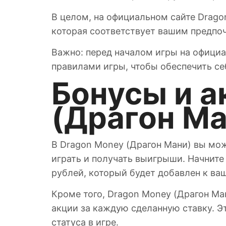
В целом, на официальном сайте Dragon
которая соответствует вашим предпо
Важно: перед началом игры на официа
правилами игры, чтобы обеспечить се
Бонусы и а
(Драгон Ма
В Dragon Money (Драгон Мани) вы мо
играть и получать выигрыши. Начните
рублей, который будет добавлен к ва
Кроме того, Dragon Money (Драгон Ма
акции за каждую сделанную ставку. 
статуса в игре.