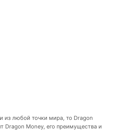
и из любой точки мира, то Dragon
т Dragon Money, его преимущества и