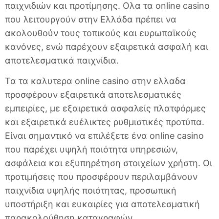
παιχνιδιών και προτίμησης. Ολα τα online casino
που λειτουργούν στην Ελλάδα πρέπει να
ακολουθούν τους τοπικούς και ευρωπαϊκούς
κανόνες, ενώ παρέχουν εξαιρετικά ασφαλή και
αποτελεσματικά παιχνίδια.
Τα τα καλυτερα online casino στην ελλαδα
προσφέρουν εξαιρετικά αποτελεσματικές
εμπειρίες, με εξαιρετικά ασφαλείς πλατφόρμες
και εξαιρετικά ευέλικτες ρυθμιστικές προτύπα.
Είναι σημαντικό να επιλέξετε ένα online casino
που παρέχει υψηλή ποιότητα υπηρεσιών,
ασφάλεια και εξυπηρέτηση στοιχείων χρήστη. Οι
προτιμήσεις που προσφέρουν περιλαμβάνουν
παιχνίδια υψηλής ποιότητας, προσωπική
υποστήριξη και ευκαιρίες για αποτελεσματική
παρακολούθηση καταγραφών.