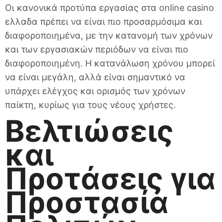
Οι κανονικά προτύπα εργασίας στα online casino
ελλαδα πρέπει να είναι πιο προσαρμόσιμα και
διαφοροποιημένα, με την κατανομή των χρόνων
και των εργασιακών περιόδων να είναι πιο
διαφοροποιημένη. Η κατανάλωση χρόνου μπορεί
να είναι μεγάλη, αλλά είναι σημαντικό να
υπάρχει ελέγχος και ορισμός των χρόνων
παίκτη, κυρίως για τους νέους χρήστες.
Βελτιώσεις
και
Προτάσεις για
Προστασία