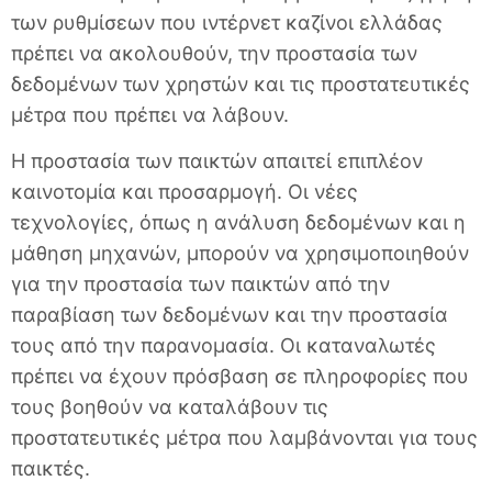
των ρυθμίσεων που ιντέρνετ καζίνοι ελλάδας
πρέπει να ακολουθούν, την προστασία των
δεδομένων των χρηστών και τις προστατευτικές
μέτρα που πρέπει να λάβουν.
Η προστασία των παικτών απαιτεί επιπλέον
καινοτομία και προσαρμογή. Οι νέες
τεχνολογίες, όπως η ανάλυση δεδομένων και η
μάθηση μηχανών, μπορούν να χρησιμοποιηθούν
για την προστασία των παικτών από την
παραβίαση των δεδομένων και την προστασία
τους από την παρανομασία. Οι καταναλωτές
πρέπει να έχουν πρόσβαση σε πληροφορίες που
τους βοηθούν να καταλάβουν τις
προστατευτικές μέτρα που λαμβάνονται για τους
παικτές.