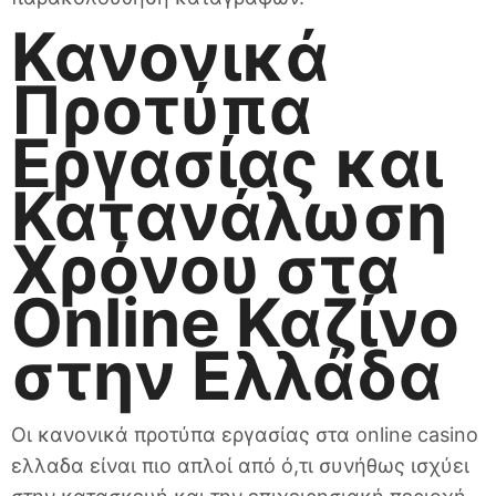
Κανονικά
Προτύπα
Εργασίας και
Κατανάλωση
Χρόνου στα
Online Καζίνο
στην Ελλάδα
Οι κανονικά προτύπα εργασίας στα online casino
ελλαδα είναι πιο απλοί από ό,τι συνήθως ισχύει