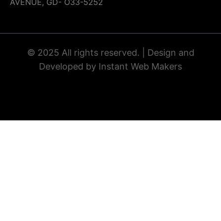
AVENUE, GD- O33-5252
© 2025 All rights reserved. | Design and
Developed by Instant Web Makers