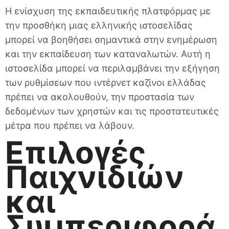
Η ενίσχυση της εκπαιδευτικής πλατφόρμας με
την προσθήκη μιας ελληνικής ιστοσελίδας
μπορεί να βοηθήσει σημαντικά στην ενημέρωση
και την εκπαίδευση των καταναλωτών. Αυτή η
ιστοσελίδα μπορεί να περιλαμβάνει την εξήγηση
των ρυθμίσεων που ιντέρνετ καζίνοι ελλάδας
πρέπει να ακολουθούν, την προστασία των
δεδομένων των χρηστών και τις προστατευτικές
μέτρα που πρέπει να λάβουν.
Επιλογές
Παιχνιδιών
και
Συμπεριφορά