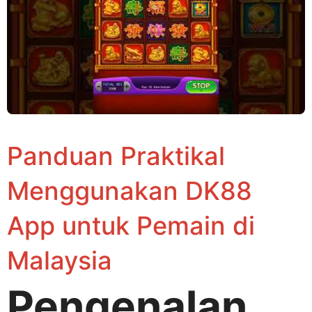
Panduan Praktikal
Menggunakan DK88
App untuk Pemain di
Malaysia
Pengenalan