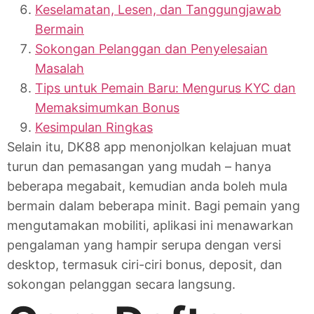
Keselamatan, Lesen, dan Tanggungjawab
Bermain
Sokongan Pelanggan dan Penyelesaian
Masalah
Tips untuk Pemain Baru: Mengurus KYC dan
Memaksimumkan Bonus
Kesimpulan Ringkas
Selain itu, DK88 app menonjolkan kelajuan muat
turun dan pemasangan yang mudah – hanya
beberapa megabait, kemudian anda boleh mula
bermain dalam beberapa minit. Bagi pemain yang
mengutamakan mobiliti, aplikasi ini menawarkan
pengalaman yang hampir serupa dengan versi
desktop, termasuk ciri-ciri bonus, deposit, dan
sokongan pelanggan secara langsung.