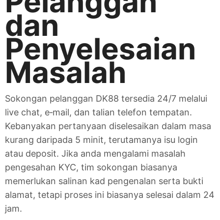
Pelanggan
dan
Penyelesaian
Masalah
Sokongan pelanggan DK88 tersedia 24/7 melalui
live chat, e‑mail, dan talian telefon tempatan.
Kebanyakan pertanyaan diselesaikan dalam masa
kurang daripada 5 minit, terutamanya isu login
atau deposit. Jika anda mengalami masalah
pengesahan KYC, tim sokongan biasanya
memerlukan salinan kad pengenalan serta bukti
alamat, tetapi proses ini biasanya selesai dalam 24
jam.