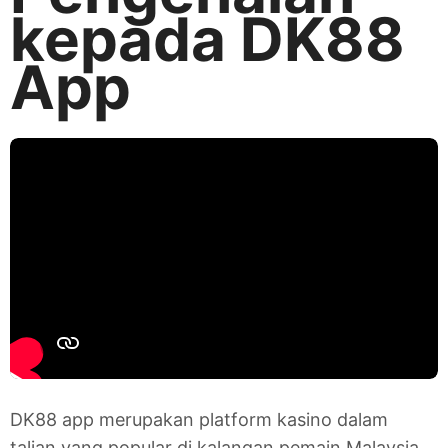
kepada DK88
App
DK88 app merupakan platform kasino dalam
talian yang popular di kalangan pemain Malaysia.