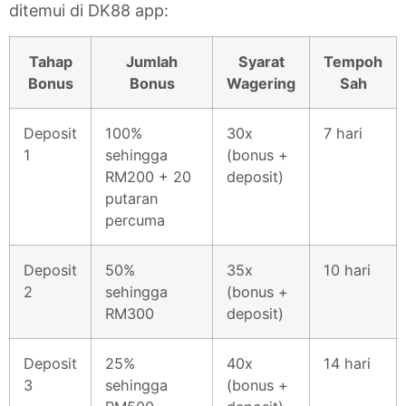
ditemui di DK88 app:
Tahap
Jumlah
Syarat
Tempoh
Bonus
Bonus
Wagering
Sah
Deposit
100%
30x
7 hari
1
sehingga
(bonus +
RM200 + 20
deposit)
putaran
percuma
Deposit
50%
35x
10 hari
2
sehingga
(bonus +
RM300
deposit)
Deposit
25%
40x
14 hari
3
sehingga
(bonus +