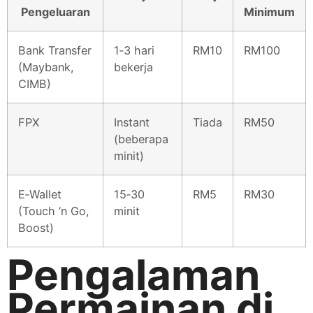
Pengeluaran
Minimum
Bank Transfer
1‑3 hari
RM10
RM100
(Maybank,
bekerja
CIMB)
FPX
Instant
Tiada
RM50
(beberapa
minit)
E‑Wallet
15‑30
RM5
RM30
(Touch ‘n Go,
minit
Boost)
Pengalaman
Permainan di