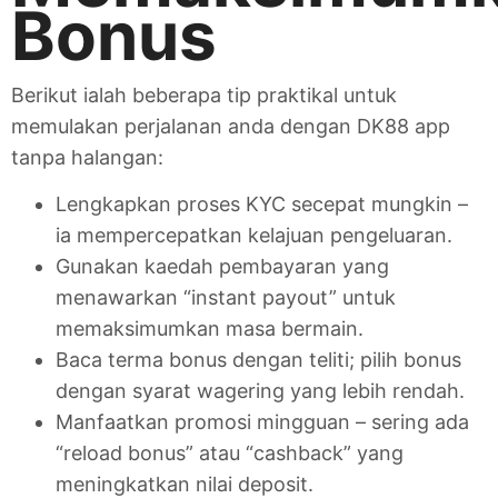
Bonus
Berikut ialah beberapa tip praktikal untuk
memulakan perjalanan anda dengan DK88 app
tanpa halangan:
Lengkapkan proses KYC secepat mungkin –
ia mempercepatkan kelajuan pengeluaran.
Gunakan kaedah pembayaran yang
menawarkan “instant payout” untuk
memaksimumkan masa bermain.
Baca terma bonus dengan teliti; pilih bonus
dengan syarat wagering yang lebih rendah.
Manfaatkan promosi mingguan – sering ada
“reload bonus” atau “cashback” yang
meningkatkan nilai deposit.