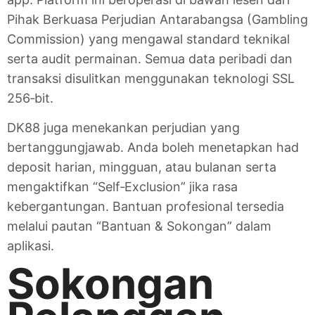
Pihak Berkuasa Perjudian Antarabangsa (Gambling
Commission) yang mengawal standard teknikal
serta audit permainan. Semua data peribadi dan
transaksi disulitkan menggunakan teknologi SSL
256‑bit.
DK88 juga menekankan perjudian yang
bertanggungjawab. Anda boleh menetapkan had
deposit harian, mingguan, atau bulanan serta
mengaktifkan “Self‑Exclusion” jika rasa
kebergantungan. Bantuan profesional tersedia
melalui pautan “Bantuan & Sokongan” dalam
aplikasi.
Sokongan