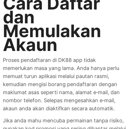
Cara Daftar
dan
Memulakan
Akaun
Proses pendaftaran di DK88 app tidak
memerlukan masa yang lama. Anda hanya perlu
memuat turun aplikasi melalui pautan rasmi,
kemudian mengisi borang pendaftaran dengan
maklumat asas seperti nama, alamat e‑mail, dan
nombor telefon. Selepas mengesahkan e‑mail,
akaun anda akan diaktifkan secara automatik.
Jika anda mahu mencuba permainan tanpa risiko,
gunakan kod promosi yang sering dihantar melalui