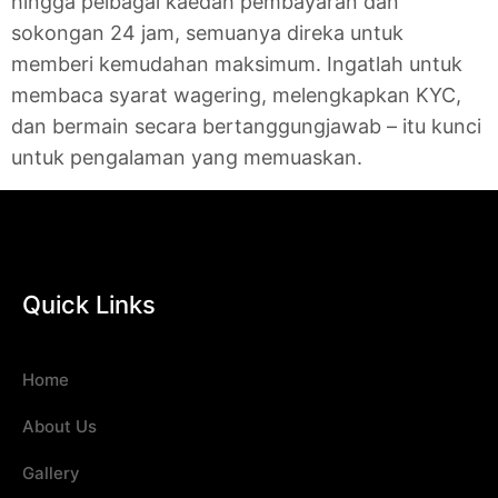
hingga pelbagai kaedah pembayaran dan
sokongan 24 jam, semuanya direka untuk
memberi kemudahan maksimum. Ingatlah untuk
membaca syarat wagering, melengkapkan KYC,
dan bermain secara bertanggungjawab – itu kunci
untuk pengalaman yang memuaskan.
Quick Links
Home
About Us
Gallery