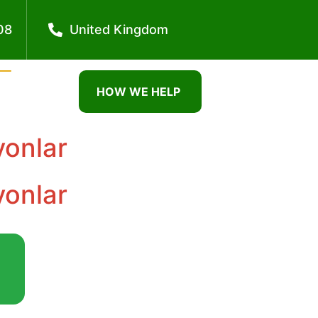
08
United Kingdom
HOW WE HELP
yonlar
yonlar