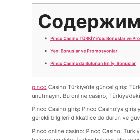
Содержим
Pinco Casino TÜRKİYE’de: Bonuslar ve P
Yeni Bonuslar ve Promosyonlar
Pinco Casino’da Bulunan En İyi Bonuslar
pinco
Casino Türkiye’de güncel giriş: Tür
unutmayın. Bu online casino, Türkiye’deki
Pinco Casino giriş: Pinco Casino’ya giriş
gerekli bilgileri dikkatlice doldurun ve güv
Pinco online casino: Pinco Casino, Türkiye
bakarat ve daha fazlası bulunur. Her oyu