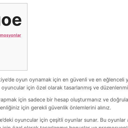
ое
romosyonlar
kiye’de oyun oynamak için en güvenli ve en eğlenceli
 oyuncular için özel olarak tasarlanmış ve düzenlenmi
 yapmak için sadece bir hesap oluşturmanız ve doğrula
enliğiniz için gerekli güvenlik önlemlerini alınız.
’deki oyuncular için çeşitli oyunlar sunar. Bu oyunlar 
n için özel olarak tasarlanmış bonuslar ve promosyonl