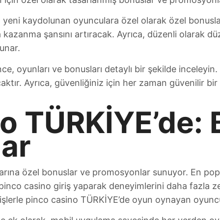
 yeni kaydolunan oyunculara özel olarak özel bonusla
a kazanma şansını artıracak. Ayrıca, düzenli olarak 
unar.
, oyunları ve bonusları detaylı bir şekilde inceleyin. 
ır. Ayrıca, güvenliğiniz için her zaman güvenilir bir pl
o TÜRKİYE’de: 
ar
ılarına özel bonuslar ve promosyonlar sunuyor. En po
 pinco casino giriş yaparak deneyimlerini daha fazla z
ilişlerle pinco casino TÜRKİYE’de oyun oynayan oyunc