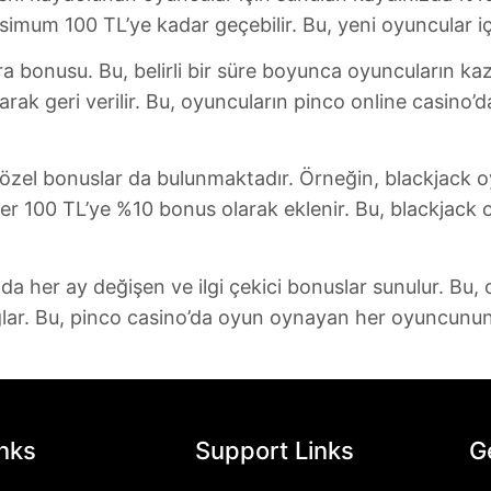
imum 100 TL’ye kadar geçebilir. Bu, yeni oyuncular için 
ra bonusu. Bu, belirli bir süre boyunca oyuncuların k
rak geri verilir. Bu, oyuncuların pinco online casino’
n özel bonuslar da bulunmaktadır. Örneğin, blackjack oy
r 100 TL’ye %10 bonus olarak eklenir. Bu, blackjack o
da her ay değişen ve ilgi çekici bonuslar sunulur. Bu, 
sağlar. Bu, pinco casino’da oyun oynayan her oyuncunu
inks
Support Links
G