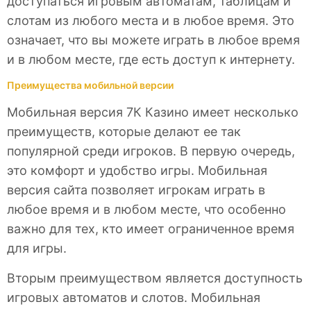
доступаться игровым автоматам, таблицам и
слотам из любого места и в любое время. Это
означает, что вы можете играть в любое время
и в любом месте, где есть доступ к интернету.
Преимущества мобильной версии
Мобильная версия 7К Казино имеет несколько
преимуществ, которые делают ее так
популярной среди игроков. В первую очередь,
это комфорт и удобство игры. Мобильная
версия сайта позволяет игрокам играть в
любое время и в любом месте, что особенно
важно для тех, кто имеет ограниченное время
для игры.
Вторым преимуществом является доступность
игровых автоматов и слотов. Мобильная