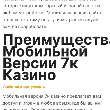
которые ищут комфортный игровой опыт на
любом устройстве. Мобильная версия сайта –
это ключ к этому опыту, и мы рекомендуем
вам ее попробовать.
Преимуществ
Мобильной
Версии 7к
Казино
Удобство и доступность
Мобильная версия 7к казино предлагает вам
доступ к играм в любое время, где бы вы ни
находились. Она позволяет вам играть в