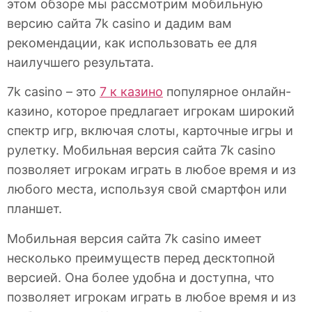
этом обзоре мы рассмотрим мобильную
версию сайта 7k casino и дадим вам
рекомендации, как использовать ее для
наилучшего результата.
7k casino – это
7 к казино
популярное онлайн-
казино, которое предлагает игрокам широкий
спектр игр, включая слоты, карточные игры и
рулетку. Мобильная версия сайта 7k casino
позволяет игрокам играть в любое время и из
любого места, используя свой смартфон или
планшет.
Мобильная версия сайта 7k casino имеет
несколько преимуществ перед десктопной
версией. Она более удобна и доступна, что
позволяет игрокам играть в любое время и из