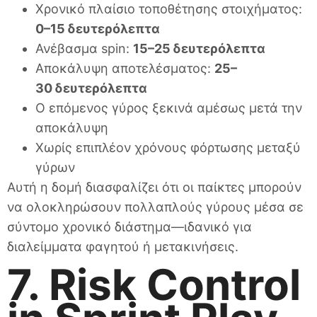
Χρονικό πλαίσιο τοποθέτησης στοιχήματος:
0–15 δευτερόλεπτα
Ανέβασμα spin:
15–25 δευτερόλεπτα
Αποκάλυψη αποτελέσματος:
25–
30 δευτερόλεπτα
Ο επόμενος γύρος ξεκινά αμέσως μετά την
αποκάλυψη
Χωρίς επιπλέον χρόνους φόρτωσης μεταξύ
γύρων
Αυτή η δομή διασφαλίζει ότι οι παίκτες μπορούν
να ολοκληρώσουν πολλαπλούς γύρους μέσα σε
σύντομο χρονικό διάστημα—ιδανικό για
διαλείμματα φαγητού ή μετακινήσεις.
7. Risk Control