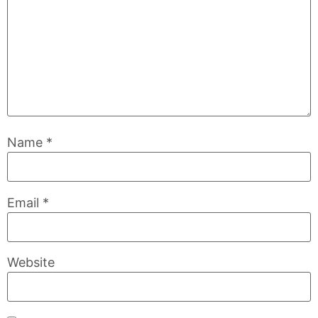
Name
*
Email
*
Website