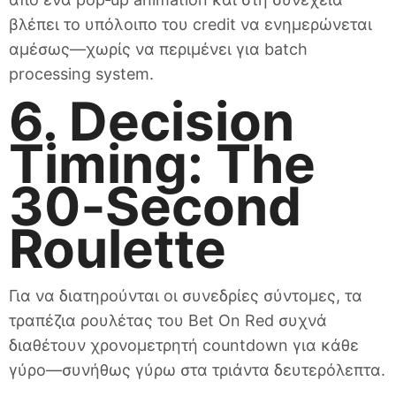
βλέπει το υπόλοιπο του credit να ενημερώνεται
αμέσως—χωρίς να περιμένει για batch
processing system.
6. Decision
Timing: The
30‑Second
Roulette
Για να διατηρούνται οι συνεδρίες σύντομες, τα
τραπέζια ρουλέτας του Bet On Red συχνά
διαθέτουν χρονομετρητή countdown για κάθε
γύρο—συνήθως γύρω στα τριάντα δευτερόλεπτα.