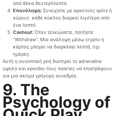
από δέκα δευτερόλεπτα.
Επανάληψη:
Συνεχίστε με αρκετούς spins ή
γύρους· κάθε κύκλος διαρκεί
λιγότερο από
ένα λεπτό
.
Cashout:
Όταν τελειώσετε, πατήστε
“Withdraw”. Μια ανάληψη μέσω crypto ή
κάρτας μπορεί να διαρκέσει λεπτά, όχι
ημέρες.
Αυτή η συνοπτική ροή διατηρεί το adrenaline
υψηλό και κρατάει τους παίκτες να επιστρέφουν
για μια ακόμα γρήγορη συνεδρία.
9. The
Psychology of
Quick Play