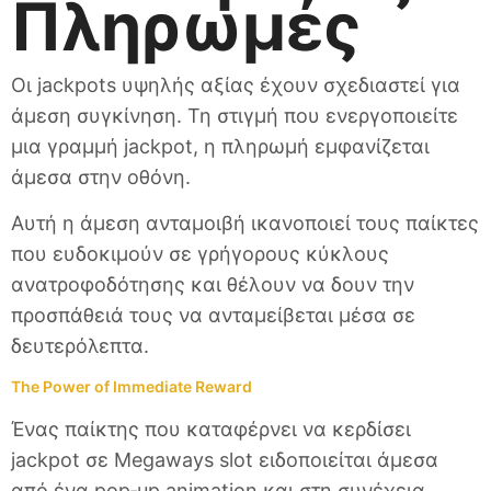
Πληρωμές
Οι jackpots υψηλής αξίας έχουν σχεδιαστεί για
άμεση συγκίνηση. Τη στιγμή που ενεργοποιείτε
μια γραμμή jackpot, η πληρωμή εμφανίζεται
άμεσα στην οθόνη.
Αυτή η άμεση ανταμοιβή ικανοποιεί τους παίκτες
που ευδοκιμούν σε γρήγορους κύκλους
ανατροφοδότησης και θέλουν να δουν την
προσπάθειά τους να ανταμείβεται μέσα σε
δευτερόλεπτα.
The Power of Immediate Reward
Ένας παίκτης που καταφέρνει να κερδίσει
jackpot σε Megaways slot ειδοποιείται άμεσα
από ένα pop‑up animation και στη συνέχεια