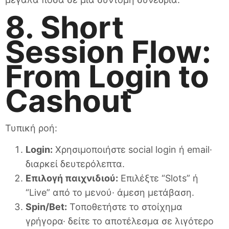
8. Short
Session Flow:
From Login to
Cashout
Τυπική ροή:
Login:
Χρησιμοποιήστε social login ή email·
διαρκεί δευτερόλεπτα.
Επιλογή παιχνιδιού:
Επιλέξτε “Slots” ή
“Live” από το μενού· άμεση μετάβαση.
Spin/Bet:
Τοποθετήστε το στοίχημα
γρήγορα· δείτε το αποτέλεσμα σε λιγότερο