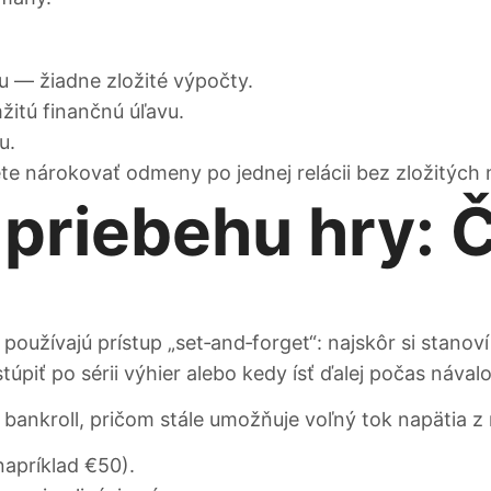
u — žiadne zložité výpočty.
itú finančnú úľavu.
u.
e nárokovať odmeny po jednej relácii bez zložitých
 priebehu hry: 
o používajú prístup „set‑and‑forget“: najskôr si stanov
úpiť po sérii výhier alebo kedy ísť ďalej počas návalo
i bankroll, pričom stále umožňuje voľný tok napätia z 
napríklad €50).