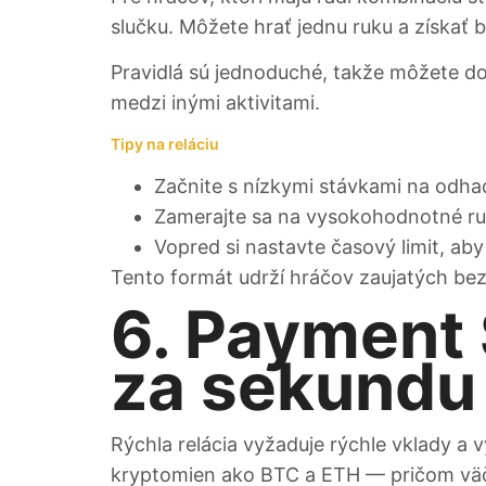
slučku. Môžete hrať jednu ruku a získať
Pravidlá sú jednoduché, takže môžete do
medzi inými aktivitami.
Tipy na reláciu
Začnite s nízkymi stávkami na odhad
Zamerajte sa na vysokohodnotné ruk
Vopred si nastavte časový limit, aby 
Tento formát udrží hráčov zaujatých bez
6. Payment 
za sekundu
Rýchla relácia vyžaduje rýchle vklady a 
kryptomien ako BTC a ETH — pričom väčš