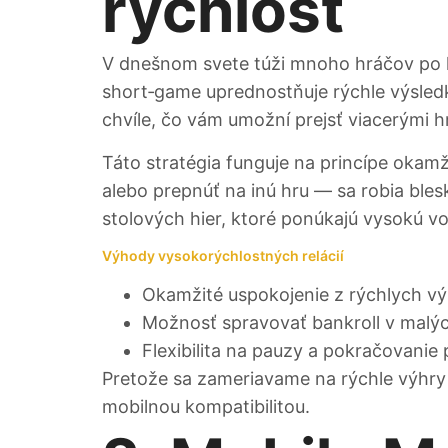
rýchlosť
V dnešnom svete túži mnoho hráčov po h
short‑game uprednostňuje rýchle výsledky
chvíle, čo vám umožní prejsť viacerými hr
Táto stratégia funguje na princípe okam
alebo prepnúť na inú hru — sa robia blesko
stolových hier, ktoré ponúkajú vysokú vo
Výhody vysokorýchlostných relácií
Okamžité uspokojenie z rýchlych vý
Možnosť spravovať bankroll v malý
Flexibilita na pauzy a pokračovanie 
Pretože sa zameriavame na rýchle výhry
mobilnou kompatibilitou.