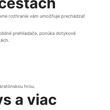
 cestách
nzívne rozhranie vám umožňuje prechádzať
obilné prehliadače, ponúka dotykové
tách.
maratónskou hrou.
s a viac