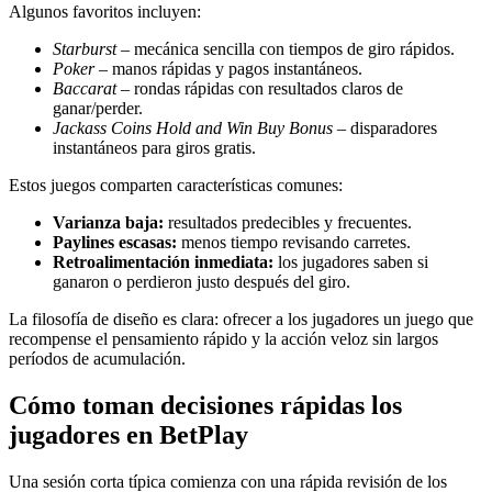
Algunos favoritos incluyen:
Starburst
– mecánica sencilla con tiempos de giro rápidos.
Poker
– manos rápidas y pagos instantáneos.
Baccarat
– rondas rápidas con resultados claros de
ganar/perder.
Jackass Coins Hold and Win Buy Bonus
– disparadores
instantáneos para giros gratis.
Estos juegos comparten características comunes:
Varianza baja:
resultados predecibles y frecuentes.
Paylines escasas:
menos tiempo revisando carretes.
Retroalimentación inmediata:
los jugadores saben si
ganaron o perdieron justo después del giro.
La filosofía de diseño es clara: ofrecer a los jugadores un juego que
recompense el pensamiento rápido y la acción veloz sin largos
períodos de acumulación.
Cómo toman decisiones rápidas los
jugadores en BetPlay
Una sesión corta típica comienza con una rápida revisión de los