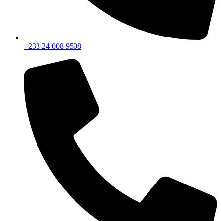
+233 24 008 9508