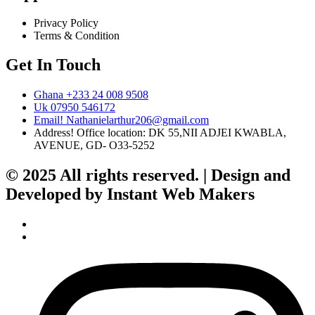
Privacy Policy
Terms & Condition
Get In Touch
Ghana +233 24 008 9508
Uk 07950 546172
Email! Nathanielarthur206@gmail.com
Address! Office location: DK 55,NII ADJEI KWABLA,
AVENUE, GD- O33-5252
© 2025 All rights reserved. | Design and
Developed by Instant Web Makers