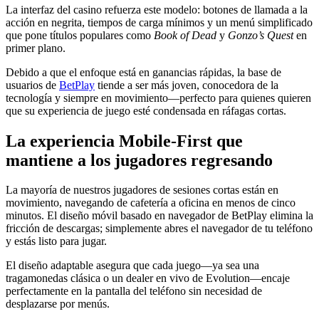
La interfaz del casino refuerza este modelo: botones de llamada a la
acción en negrita, tiempos de carga mínimos y un menú simplificado
que pone títulos populares como
Book of Dead
y
Gonzo’s Quest
en
primer plano.
Debido a que el enfoque está en ganancias rápidas, la base de
usuarios de
BetPlay
tiende a ser más joven, conocedora de la
tecnología y siempre en movimiento—perfecto para quienes quieren
que su experiencia de juego esté condensada en ráfagas cortas.
La experiencia Mobile‑First que
mantiene a los jugadores regresando
La mayoría de nuestros jugadores de sesiones cortas están en
movimiento, navegando de cafetería a oficina en menos de cinco
minutos. El diseño móvil basado en navegador de BetPlay elimina la
fricción de descargas; simplemente abres el navegador de tu teléfono
y estás listo para jugar.
El diseño adaptable asegura que cada juego—ya sea una
tragamonedas clásica o un dealer en vivo de Evolution—encaje
perfectamente en la pantalla del teléfono sin necesidad de
desplazarse por menús.