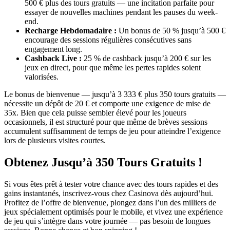
500 € plus des tours gratuits — une incitation parfaite pour
essayer de nouvelles machines pendant les pauses du week-
end.
Recharge Hebdomadaire :
Un bonus de 50 % jusqu’à 500 €
encourage des sessions régulières consécutives sans
engagement long.
Cashback Live :
25 % de cashback jusqu’à 200 € sur les
jeux en direct, pour que même les pertes rapides soient
valorisées.
Le bonus de bienvenue — jusqu’à 3 333 € plus 350 tours gratuits —
nécessite un dépôt de 20 € et comporte une exigence de mise de
35x. Bien que cela puisse sembler élevé pour les joueurs
occasionnels, il est structuré pour que même de brèves sessions
accumulent suffisamment de temps de jeu pour atteindre l’exigence
lors de plusieurs visites courtes.
Obtenez Jusqu’à 350 Tours Gratuits !
Si vous êtes prêt à tester votre chance avec des tours rapides et des
gains instantanés, inscrivez-vous chez Casinova dès aujourd’hui.
Profitez de l’offre de bienvenue, plongez dans l’un des milliers de
jeux spécialement optimisés pour le mobile, et vivez une expérience
de jeu qui s’intègre dans votre journée — pas besoin de longues