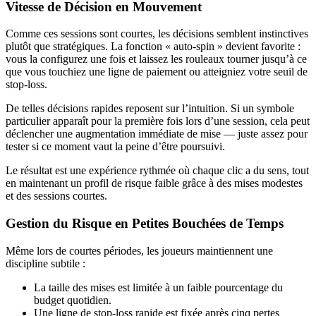
Vitesse de Décision en Mouvement
Comme ces sessions sont courtes, les décisions semblent instinctives
plutôt que stratégiques. La fonction « auto‑spin » devient favorite :
vous la configurez une fois et laissez les rouleaux tourner jusqu’à ce
que vous touchiez une ligne de paiement ou atteigniez votre seuil de
stop‑loss.
De telles décisions rapides reposent sur l’intuition. Si un symbole
particulier apparaît pour la première fois lors d’une session, cela peut
déclencher une augmentation immédiate de mise — juste assez pour
tester si ce moment vaut la peine d’être poursuivi.
Le résultat est une expérience rythmée où chaque clic a du sens, tout
en maintenant un profil de risque faible grâce à des mises modestes
et des sessions courtes.
Gestion du Risque en Petites Bouchées de Temps
Même lors de courtes périodes, les joueurs maintiennent une
discipline subtile :
La taille des mises est limitée à un faible pourcentage du
budget quotidien.
Une ligne de stop‑loss rapide est fixée après cinq pertes