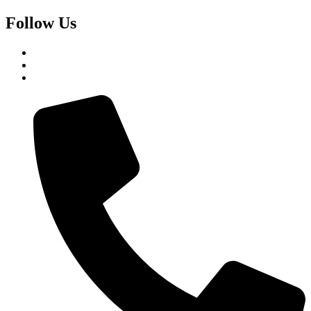
Skip
Follow Us
to
content