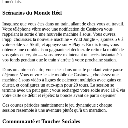
immédiats.
Scénarios du Monde Réel
Imaginez que vous êtes dans un train, allant de chez vous au travail.
Votre téléphone vibre avec une notification de Casinova vous
rappelant la sortie d’une nouvelle machine à sous. Vous ouvrez
l’app, choisissez la nouvelle machine « Wild Jungle », ajoutez 5 € à
votre solde via Skrill, et appuyez sur « Play ». En dix tours, vous
obtenez une combinaison gagnante et décidez de retirer la moitié de
vos gains en crypto — vous avez maintenant un accès instantané à
vos fonds pendant que le train s’arrête à votre prochaine station.
Dans un autre scénario, vous êtes dans un café pendant votre pause
déjeuner. Vous ouvrez le site mobile de Casinova, choisissez une
machine à sous vidéo à lignes de paiement multiples avec gains en
cluster, et configurez un auto‑spin pour 20 tours. La session se
termine avec un petit gain ; vous rechargez votre solde avec 10 € via
votre carte de débit et répétez la boucle avant de partir déjeuner.
Ces courtes périodes maintiennent le jeu dynamique ; chaque
session ressemble à une aventure plutôt qu’à un marathon.
Communauté et Touches Sociales