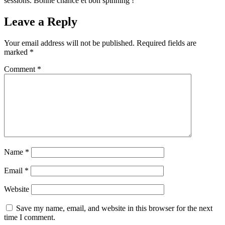
sessions. Bonne chance et bon spinning !
Leave a Reply
Your email address will not be published.
Required fields are
marked
*
Comment
*
Name
*
Email
*
Website
Save my name, email, and website in this browser for the next
time I comment.