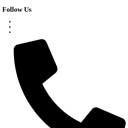
Skip
Follow Us
to
content