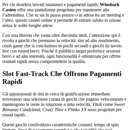
Per chi desidera brividi istantanei e pagamenti rapidi,
Winshark
Casino
offre una piattaforma progettata per mantenere alta
l’adrenalina. Che tu sia in pausa pranzo o in attesa tra un meeting e
l’altro, questo casinò online ti permette di entrare subito in azione
senza le solite lunghe attese.
Con una libreria che vanta oltre diecimila titoli, l’attenzione qui è
rivolta a giochi che premiano la velocità: slot ad alto rendimento,
crash game che si concludono in pochi secondi e giochi da tavolo
live con round brevi. Poiché il pubblico target preferisce sessioni
brevi e ad alta intensità, ogni funzionalità è ottimizzata per offrire
risultati rapidi senza compromettere la qualità.
Slot Fast-Track Che Offrono Pagamenti
Rapidi
Gli appassionati di slot in cerca di gratificazione immediata
troveranno una selezione curata di giochi che pagano velocemente e
mantengono le ruote in rotazione a tutta velocità. Titoli come
Sweet
Bonanza Candyland
,
Crazy Time
e
Plinko XY
sono progettati per
round rapidi.
Questi giochi condividono caratteristiche comuni: tempo di spin
limitato, linee di pagamento semplici e alta volatilità che può