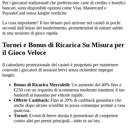
Per i giocatori tradizionali che preferiscono carte di credito o bonifici
bancari, sono disponibili opzioni come Visa, Mastercard e
PaysafeCard senza lunghe verifiche.
La cosa importante? Il tuo denaro può arrivare nel casinò in pochi
secondi dall’inizio del trasferimento, permettendoti di entrare subito
in una sessione di gioco rapida.
Tornei e Bonus di Ricarica Su Misura per
il Gioco Veloce
Il calendario promozionale del casinò è progettato per mantenere
coinvolti i giocatori di sessioni brevi senza richiedere impegni
lunghi:
Bonus di Ricarica Mercoledì:
Un aumento del 40% fino a
€250 con un requisito di scommessa moderato mantiene il tuo
bankroll al massimo per vittorie rapide.
Offerte Cashback:
Fino al 20% di cashback garantisce che
anche dopo alcune sconfitte tu possa comunque portare a casa
qualcosa.
Tornei:
Eventi di breve durata ti permettono di competere
contro altri per premi principali—tutto in un’ora.