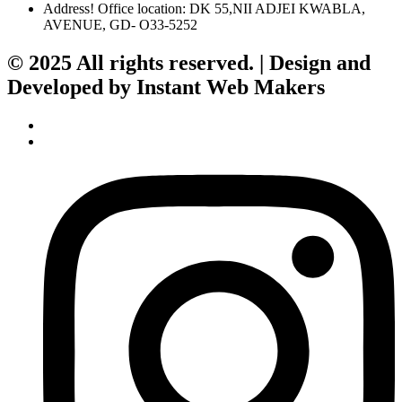
Address! Office location: DK 55,NII ADJEI KWABLA,
AVENUE, GD- O33-5252
© 2025 All rights reserved. | Design and
Developed by Instant Web Makers