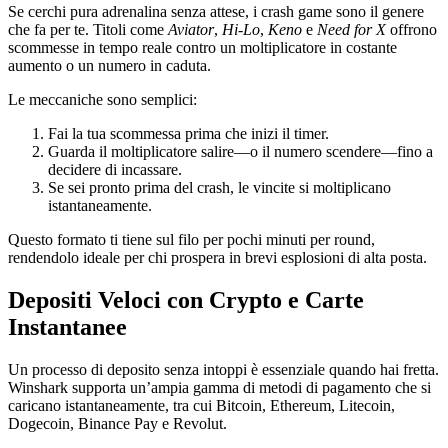
Se cerchi pura adrenalina senza attese, i crash game sono il genere
che fa per te. Titoli come
Aviator
,
Hi-Lo
,
Keno
e
Need for X
offrono
scommesse in tempo reale contro un moltiplicatore in costante
aumento o un numero in caduta.
Le meccaniche sono semplici:
Fai la tua scommessa prima che inizi il timer.
Guarda il moltiplicatore salire—o il numero scendere—fino a
decidere di incassare.
Se sei pronto prima del crash, le vincite si moltiplicano
istantaneamente.
Questo formato ti tiene sul filo per pochi minuti per round,
rendendolo ideale per chi prospera in brevi esplosioni di alta posta.
Depositi Veloci con Crypto e Carte
Instantanee
Un processo di deposito senza intoppi è essenziale quando hai fretta.
Winshark supporta un’ampia gamma di metodi di pagamento che si
caricano istantaneamente, tra cui Bitcoin, Ethereum, Litecoin,
Dogecoin, Binance Pay e Revolut.